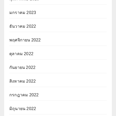
มกราคม 2023
ธันวาคม 2022
พฤศจิกายน 2022
ตุลาคม 2022
กันยายน 2022
สิงหาคม 2022
กรกฎาคม 2022
มิถุนายน 2022