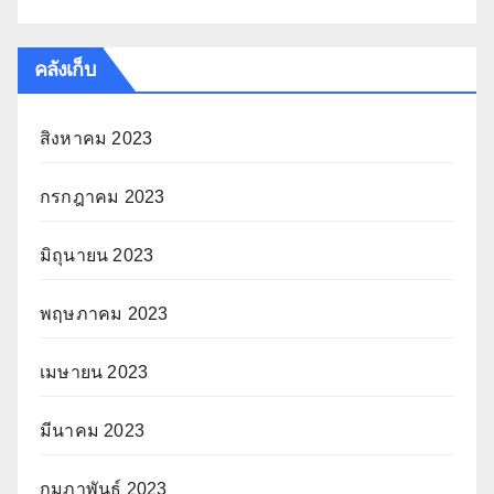
คลังเก็บ
สิงหาคม 2023
กรกฎาคม 2023
มิถุนายน 2023
พฤษภาคม 2023
เมษายน 2023
มีนาคม 2023
กุมภาพันธ์ 2023