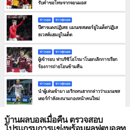
รับคำขอโทษจากจอนมอส
ข่าวบอล
ข่าวฟุตบอล
ปีศาจแดงปฏิเสธ แมนเชสเตอร์ยูไนเต็ด’ปฏิเส
ธเวสต์แฮมยูไนเต็ด
ข่าวบอล
ข่าวฟุตบอล
ผู้เข้ารอบ ฟาบริซิโอโรมาโนยกเลิกการเรียก
ร้องการถ่ายโอนข้ามคืน
ข่าวบอล
ข่าวฟุตบอล
นำผู้เล่นเข้ามา เอริกเทนฮากกล่าวว่าแมนเชส
เตอร์กำลังลงนามกองหน้าคนใหม่
บ้านผลบอลเมื่อคืน ตรวจสอบ
โปรแกรมการแข่งพร้อมผลฟุตบอลทุ