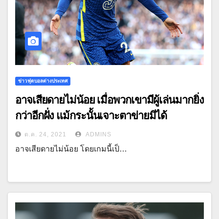
ข่าวฟุตบอลต่างประเทศ
อาจเสียดายไม่น้อย เมื่อพวกเขามีผู้เล่นมากยิ่ง
กว่าอีกฝั่ง แม้กระนั้นเจาะตาข่ายมิได้
ต.ค. 24, 2021
ADMINS
อาจเสียดายไม่น้อย โดยเกมนี้เป็…