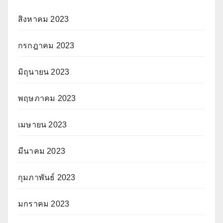
สิงหาคม 2023
กรกฎาคม 2023
มิถุนายน 2023
พฤษภาคม 2023
เมษายน 2023
มีนาคม 2023
กุมภาพันธ์ 2023
มกราคม 2023