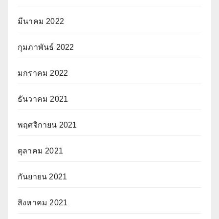
มีนาคม 2022
กุมภาพันธ์ 2022
มกราคม 2022
ธันวาคม 2021
พฤศจิกายน 2021
ตุลาคม 2021
กันยายน 2021
สิงหาคม 2021