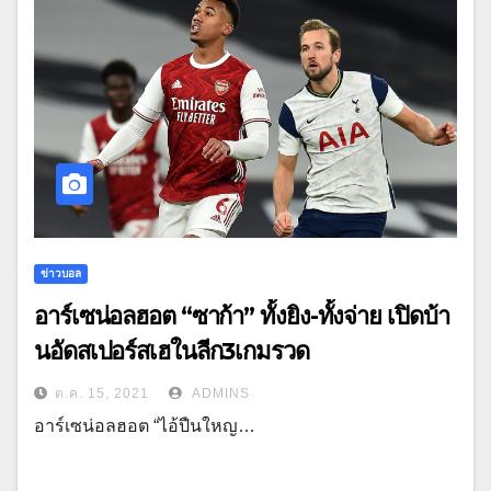
ข่าวบอล
อาร์เซน่อลฮอต “ซาก้า” ทั้งยิง-ทั้งจ่าย เปิดบ้า
นอัดสเปอร์สเฮในลีก3เกมรวด
ต.ค. 15, 2021
ADMINS
อาร์เซน่อลฮอต “ไอ้ปืนใหญ…