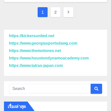
Posts
1
2
pagination
https://kickersunited.net
https://www.georgiasportsdawg.com
https://www.themotones.net
https://www.houstondynamoacademy.com
https://www.tatras-japan.com
เรื่องล่าสุด