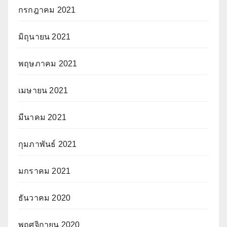
กรกฎาคม 2021
มิถุนายน 2021
พฤษภาคม 2021
เมษายน 2021
มีนาคม 2021
กุมภาพันธ์ 2021
มกราคม 2021
ธันวาคม 2020
พฤศจิกายน 2020