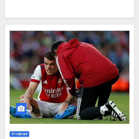
ข่าวฟุตบอล