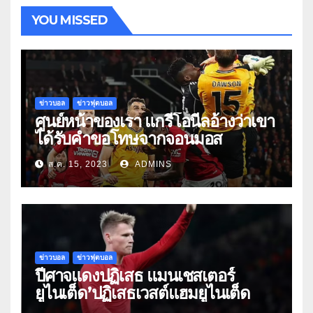
YOU MISSED
ข่าวบอล
ข่าวฟุตบอล
ศูนย์หน้าของเรา แกรี่โอนีลอ้างว่าเขา
ได้รับคำขอโทษจากจอนมอส
ส.ค. 15, 2023
ADMINS
ข่าวบอล
ข่าวฟุตบอล
ปีศาจแดงปฏิเสธ แมนเชสเตอร์
ยูไนเต็ด’ปฏิเสธเวสต์แฮมยูไนเต็ด