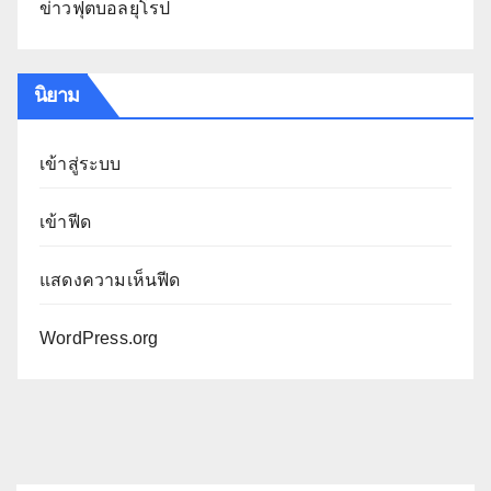
ข่าวฟุตบอลยุโรป
นิยาม
เข้าสู่ระบบ
เข้าฟีด
แสดงความเห็นฟีด
WordPress.org