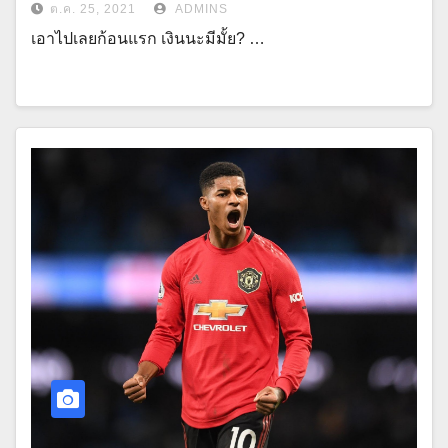
ต.ค. 25, 2021
ADMINS
เอาไปเลยก้อนแรก เงินนะมีมั้ย? …