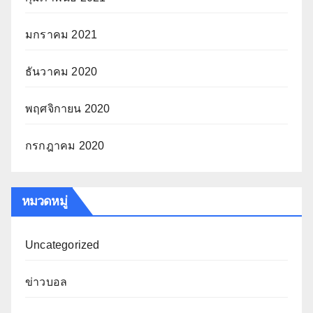
มกราคม 2021
ธันวาคม 2020
พฤศจิกายน 2020
กรกฎาคม 2020
หมวดหมู่
Uncategorized
ข่าวบอล