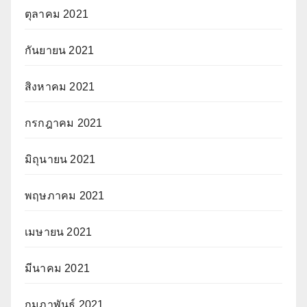
ตุลาคม 2021
กันยายน 2021
สิงหาคม 2021
กรกฎาคม 2021
มิถุนายน 2021
พฤษภาคม 2021
เมษายน 2021
มีนาคม 2021
กุมภาพันธ์ 2021