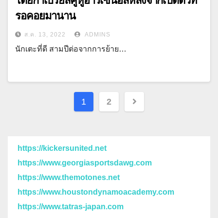
โดยกาเบรียลคู่หูอาร์เซนอลหลังจากเปิดตัวที่
รอคอยมานาน
ส.ค. 13, 2022
ADMINS
นักเตะที่ดี สามปีต่อจากการย้าย…
Posts
1
2
pagination
https://kickersunited.net
https://www.georgiasportsdawg.com
https://www.themotones.net
https://www.houstondynamoacademy.com
https://www.tatras-japan.com