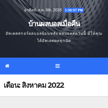
Skip
อาทิตย์. ส.ค. 9th, 2026
1:56:08 PM
to
content
บ้านผลบอลเมื่อคืน
อัพเดตสกอร์ผลบอลย้อนหลัง ผลบอลสดวันนี้ มีให้คุณ
ได้อัพเดตผลทุกนัด
เดือน:
สิงหาคม 2022