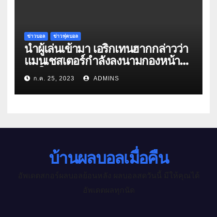
ข่าวบอล
ข่าวฟุตบอล
นำผู้เล่นเข้ามา เอริกเทนฮากกล่าวว่า
แมนเชสเตอร์กำลังลงนามกองหน้า
คนใหม่
ก.ค. 25, 2023
ADMINS
บ้านผลบอลเมื่อคืน
อัพเดตสกอร์ผลบอลย้อนหลัง ผลบอลสดวันนี้ มีให้คุณได้
อัพเดตผลทุกนัด