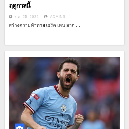
ฤดูกาลนี้
ส.ค. 25, 2022
ADMINS
สร้างความท้าทาย เอริค เทน ฮาก …