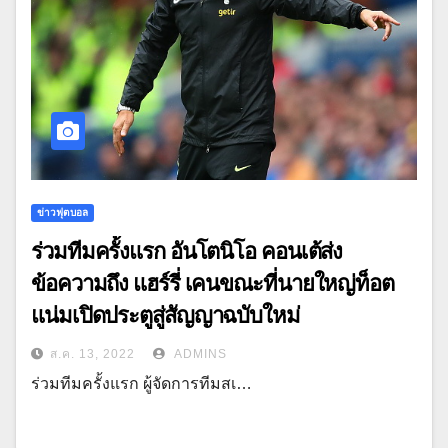
ข่าวฟุตบอล
ร่วมทีมครั้งแรก อันโตนิโอ คอนเต้ส่ง
ข้อความถึง แฮร์รี่ เคนขณะที่นายใหญ่ท็อต
แน่มเปิดประตูสู่สัญญาฉบับใหม่
ส.ค. 13, 2022
ADMINS
ร่วมทีมครั้งแรก ผู้จัดการทีมสเ…