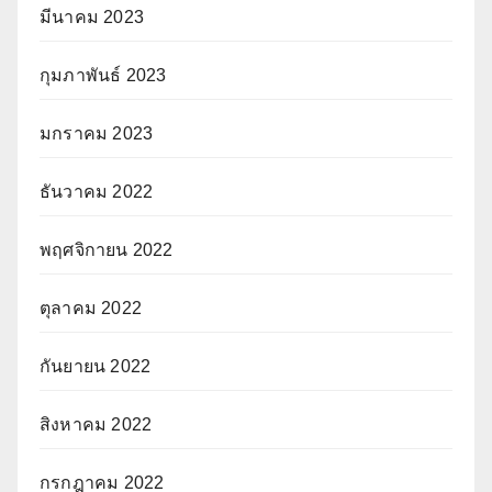
มีนาคม 2023
กุมภาพันธ์ 2023
มกราคม 2023
ธันวาคม 2022
พฤศจิกายน 2022
ตุลาคม 2022
กันยายน 2022
สิงหาคม 2022
กรกฎาคม 2022