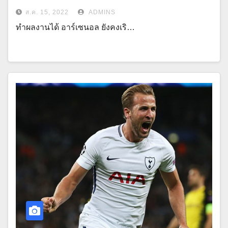
ส.ค. 15, 2022
ADMINS
ทําผลงานได้ อาร์เซนอล ยังคงเริ…