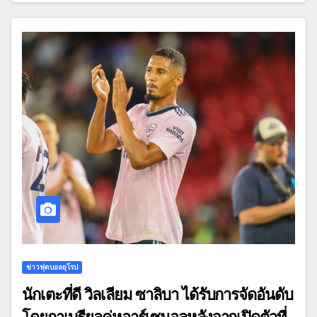
ข่าวฟุตบอลยุโรป
นักเตะที่ดี วิลเลียม ซาลิบา ได้รับการจัดอันดับ