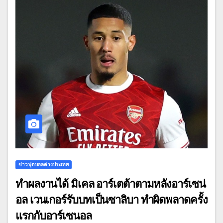
ข่าวฟุตบอลต่างประเทศ
ทําผลงานได้ มิเคล อาร์เตต้าตามหลังอาร์เซน่
อล เวนเกอร์รับบทเป็นซาลิบา ทําผิดพลาดครั้ง
แรกกับอาร์เซนอล