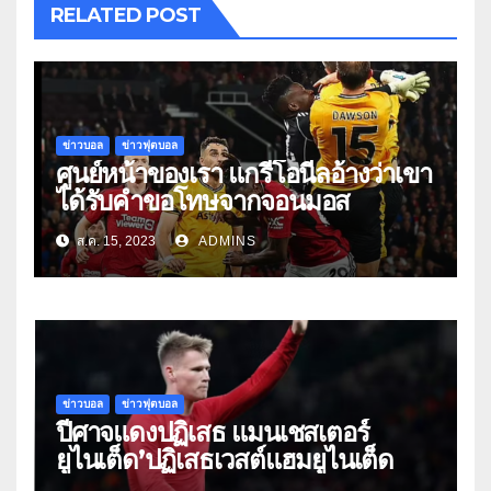
RELATED POST
ข่าวบอล
ข่าวฟุตบอล
ศูนย์หน้าของเรา แกรี่โอนีลอ้างว่าเขา
ได้รับคำขอโทษจากจอนมอส
ส.ค. 15, 2023
ADMINS
ข่าวบอล
ข่าวฟุตบอล
ปีศาจแดงปฏิเสธ แมนเชสเตอร์
ยูไนเต็ด’ปฏิเสธเวสต์แฮมยูไนเต็ด