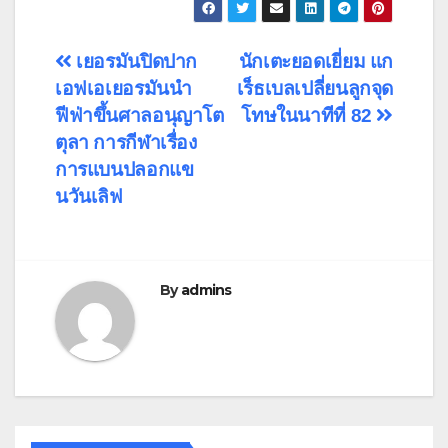
แนะแนว
เยอรมันปิดปาก
นักเตะยอดเยี่ยม แก
เอฟเอเยอรมันนํา
เร็ธเบลเปลี่ยนลูกจุด
เรื่อง
ฟีฟ่าขึ้นศาลอนุญาโต
โทษในนาทีที่ 82
ตุลา การกีฬาเรื่อง
การแบนปลอกแข
นวันเลิฟ
By
admins