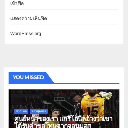
เข้าฟีด
แสดงความเห็นฟีด
WordPress.org
YOU MISSED
ข่าวบอล
ข่าวฟุตบอล
ศูนย์หน้าของเรา แกรี่โอนีลอ้างว่าเขา
ได้รับคำขอโทษจากจอนมอส