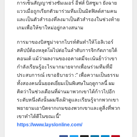
การเซ็นสัญญาช่วงซัมเมอร์ อีฟส์ บิสซูมา ยังฉาย
แววเมื่อถูกเรียกตัวมาร่วมทีมเป็นมิดฟิลด์สามคน
และเป็นตัวสํารองที่ลงมาเป็นตัวสํารองในช่วงท้าย
เกมเพื่อให้ขาใหม่อยู่กลางสนาม
การมาของบิสซูม่าจากไบรท์ตันทําให้โอลิเวอร์
สคิปป์ต้องหลุดโผไปต่อในลําดับการจิกกัดภายใต้
คอนเต้ แม้ว่าผลงานของอคาเดมี่จะเน้นย้ําว่าเขา
กําลังเรียนรู้อะไรมากมายจากเพื่อนร่วมทีมที่มี
ประสบการณ์ เขาอธิบายว่า :” เพื่อความเป็นธรรม
ทั้งสองคนนั้นยอดเยี่ยมเป็นพิเศษในฤดูกาลนี้ ผม
คิดว่าในช่วงเดือนที่ผ่านมาพวกเขาได้ก้าวไปอีก
ระดับหนึ่งดังนั้นผมจึงเฝ้าดูและเรียนรู้จากพวกเขา
พยายามเอาบิตจากเกมของพวกเขาและดูสิ่งที่พวก
เขาทําได้ดีในขณะนี้”
https://www.layslonline.com/