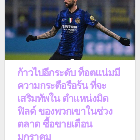
ก้าวไปอีกระดับ ท็อตแน่มมี
ความกระตือรือร้น ที่จะ
เสริมทัพใน ตําแหน่งมิด
ฟิลด์ ของพวกเขาในช่วง
ตลาด ซื้อขายเดือน
มกราคม