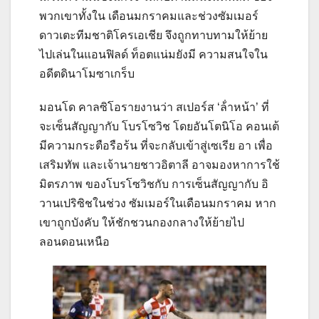
พวกเขาทั้งใน เดือนมกราคมและช่วงซัมเมอร์
ดาวเตะทีมชาติโครเอเชีย จึงถูกทาบทามให้ย้าย
ไปเล่นในแอนฟิลด์ ท็อตแน่มยังมี ความสนใจใน
อดีตดินาโมซาเกร็บ
มอนโด คาลซิโอรายงานว่า สเปอร์ส ‘ล้ําหน้า’ ที่
จะเซ็นสัญญากับ โบรโซวิช โดยอันโตนิโอ คอนเต้
มีความกระตือรือร้น ที่จะกลับเข้าสู่เซเรีย อา เพื่อ
เสริมทัพ และเจ้านายชาวอิตาลี อาจมองหาการใช้
มิตรภาพ ของโบรโซวิชกับ การเซ็นสัญญากับ อิ
วานเปริซิชในช่วง ซัมเมอร์ในเดือนมกราคม หาก
เขาถูกบังคับ ให้ชักชวนกองกลางให้ย้ายไป
ลอนดอนเหนือ