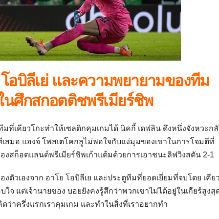
 โอบิลีเย่ และความพยายามของทีม
ในศึกสกอตติชพรีเมียร์ชิพ
ที่เคียวโกะทําให้เซลติกคุมเกมได้ นิคกี้ เดฟลิน ดึงหนึ่งจังหวะก
ตีเสมอ
แองจ์ โพสเตโคกลูไม่พอใจกับแง่มุมของเขาในการโจมตีที่
าของสก็อตแลนด์พรีเมียร์ชิพเก้าแต้มด้วยการเอาชนะลิฟวิงสตัน 2-1
ตัวเองจาก อาโย โอบิลีเย และประตูทีมที่ยอดเยี่ยมที่จบโดย เคีย
ใจ แต่เจ้านายของ บอยยังคงรู้สึกว่าพวกเขาไม่ได้อยู่ในเกียร์สูงสุ
มคิดว่าครึ่งแรกเราคุมเกม และทําในสิ่งที่เราอยากทํา