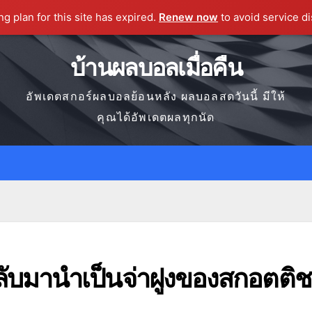
g plan for this site has expired.
Renew now
to avoid service di
บ้านผลบอลเมื่อคืน
อัพเดตสกอร์ผลบอลย้อนหลัง ผลบอลสดวันนี้ มีให้
คุณได้อัพเดตผลทุกนัด
ลับมานําเป็นจ่าฝูงของสกอตติช