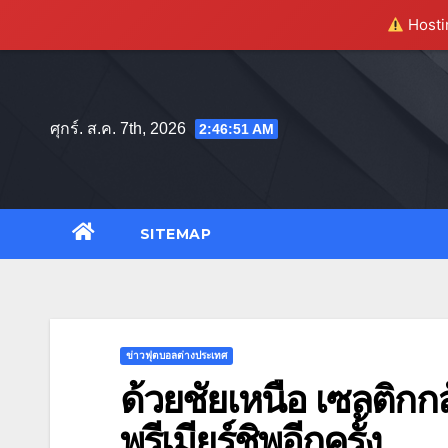
Hostin
Skip
to
content
ศุกร์. ส.ค. 7th, 2026
2:46:52 AM
SITEMAP
ข่าวฟุตบอลต่างประเทศ
ด้วยชัยเหนือ เซลติกก
พรีเมียร์ชิพอีกครั้ง