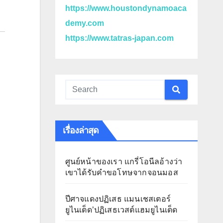
https://www.houstondynamoaca
demy.com
https://www.tatras-japan.com
เรื่องล่าสุด
ศูนย์หน้าของเรา แกรี่โอนีลอ้างว่า
เขาได้รับคำขอโทษจากจอนมอส
ปีศาจแดงปฏิเสธ แมนเชสเตอร์
ยูไนเต็ด’ปฏิเสธเวสต์แฮมยูไนเต็ด