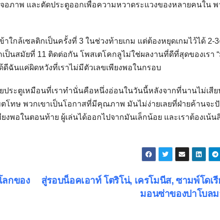
งไปที่จอภาพ และตัดประตูออกเพื่อความหวาดระแวงของหลายคนใน พ
กล้เซลติกเป็นครั้งที่ 3 ในช่วงท้ายเกม แต่ต้องหยุดเกมไว้ได้ 2-3ค
ป็นสมัยที่ 11 ติดต่อกัน
โพสเตโคกลูไม่ใช่ผลงานที่ดีที่สุดของเรา
“
ด้ดีฉันแค่ผิดหวังที่เราไม่มีตัวเลขเพียงพอในกรอบ
สียประตูเหมือนที่เราทํานั่นคือหนึ่งอ่อนในวันนี้หลังจากที่นานไม่เสี
ขตโทษ พวกเขาเป็นโอกาสที่มีคุณภาพ มันไม่ง่ายเลยที่ฝ่ายค้านจะป
นเพียงพอในตอนท้าย ผู้เล่นได้ออกไปจากมันเล็กน้อย และเราต้องเน้นสิ่
ลโลกของ
สู่รอบน็อคเอาท์ โตริโน่, เครโมนีส, ซามพ์โดเร
มอนซ่าของปาโบลม