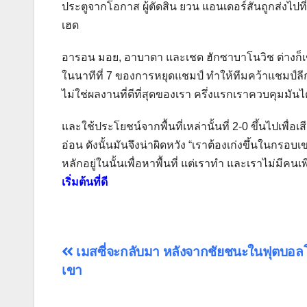
ประตูจากโอกาส
ผู้ตัดสิน ยวน แอนเดอร์สันถูกส่
เฮด
อารอน มอย, อาบาดา และเชด ฮักซาบาโนวิช ต่างก็เข้าใ
ในนาทีที่ 7 ของการหยุดแชมป์ ทําให้ทีมคว้าแชมป์ลีกเ
ไม่ใช่ผลงานที่ดีที่สุดของเรา ครึ่งแรกเราควบคุมมันไ
และใช้ประโยชน์จากพื้นที่เหล่านั้นที่ 2-0 ขึ้นไปเพื่อเ
อ่อน ดังนั้นมันจึงน่าผิดหวัง
“เราต้องเก่งขึ้นในกรอบเ
หลักอยู่ในนั้นเพื่อหาพื้นที่ แต่เราทํา และเราไม่มีค
เริ่มต้นที่ดี
แนะแนว
เมสซี่จะกลับมา หลังจากชัยชนะในฟุตบอ
เขา
เรื่อง