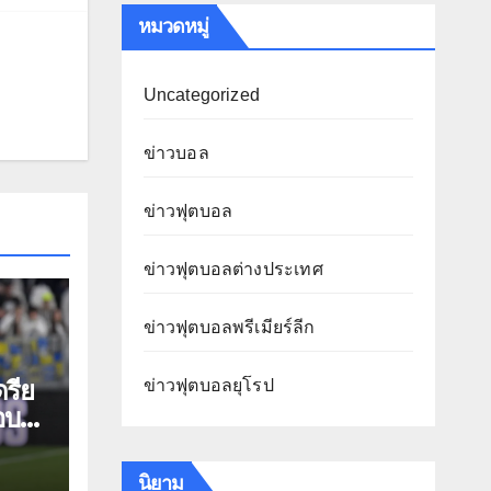
หมวดหมู่
Uncategorized
ข่าวบอล
ข่าวฟุตบอล
ข่าวฟุตบอลต่างประเทศ
ข่าวฟุตบอลพรีเมียร์ลีก
ดรีย
ข่าวฟุตบอลยุโรป
อบ
นิยาม