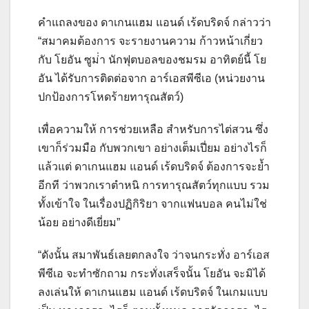
คำแถลงของ ดาเกนแฮม แอนด์ เร้ดบริดจ์ กล่าวว่า
“สมาคมต้องการ จะรายงานความ ก้าวหน้าเกี่ยว
กับ โยอัน ซูม่่า นักฟุตบอลของชมรม อาทิตย์นี้ โย
อัน ได้รับการติดต่อจาก อาร์เอสพีซีเอ (หน่วยงาน
ปกป้องการโหดร้ายทารุณสัตว์)
เพื่อความให้ การช่วยเหลือ สำหรับการไต่สวน ซึ่ง
เขาก็ร่วมมือ กับพวกเขา อย่างเต็มเปี่ยม อย่างไรก็
แล้วแต่ ดาเกนแฮม แอนด์ เร้ดบริดจ์ ต้องการจะย้ำ
อีกที ว่าพวกเราตำหนิ การทารุณสัตว์ทุกแบบ รวม
ทั้งเข้าใจ ในเรื่องปฏิกิริยา จากแฟนบอล คนไม่ใช่
น้อย อย่างดีเยี่ยม”
“ดังนั้น สมาพันธ์เลยตกลงใจ ว่าจนกระทั่ง อาร์เอส
พีซีเอ จะทำซักถาม กระทั่งเสร็จนั้น โยอัน จะมิได้
ลงเล่นให้ ดาเกนแฮม แอนด์ เร้ดบริดจ์ ในเกมแบบ