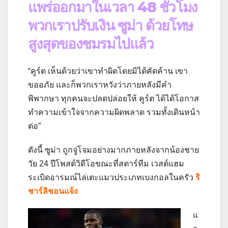
แพร่ออกมาในเวลา 48 ชั่วโมง
พวกเราปรับเงิน ซูม่า ด้วยโทษ
สูงสุดของชมรมไปแล้ว
“คูร์ต เห็นด้วยว่าเขาทำผิดโดยมิได้คัดค้าน เขา
ขออภัย และก็พวกเราหวังว่าภายหลังมีคำ
พิพากษา ทุกคนจะปลดปล่อยให้ คูร์ต ได้ได้โอกาส
ทำความเข้าใจจากความผิดพลาด รวมทั้งเดินหน้า
ต่อ”
ดังนี้ ซูม่า ถูกจู่โจมอย่างมากภายหลังจากน้องชาย
วัย 24 ปีโพสต์วิดีโอขณะที่สตาร์ทีม เวสต์แฮม
ระเบิดอารมณ์ไล่เตะแมวประเภทเบงกอลในครัว
ริ
ชาร์ลิชอนแจ้ง
แ