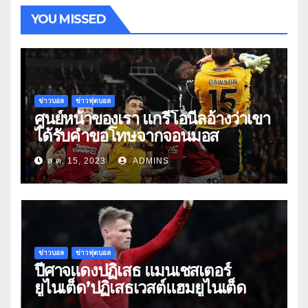
YOU MISSED
ข่าวบอล
ข่าวฟุตบอล
ศูนย์หน้าของเรา แกรี่โอนีลอ้างว่าเขา
ได้รับคำขอโทษจากจอนมอส
ส.ค. 15, 2023
ADMINS
ข่าวบอล
ข่าวฟุตบอล
ปีศาจแดงปฏิเสธ แมนเชสเตอร์
ยูไนเต็ด’ปฏิเสธเวสต์แฮมยูไนเต็ด