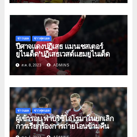
ข่าวบอล
ข่าวฟุตบอล
ปีศาจแดงปฏิเสธ แมนเชสเตอร์
ยูไนเต็ด’ปฏิเสธเวสต์แฮมยูไนเต็ด
ส.ค. 8, 2023
ADMINS
ข่าวบอล
ข่าวฟุตบอล
ผู้เข้ารอบ ฟาบริซิโอโรมาโนยกเลิก
การเรียกร้องการถ่ายโอนข้ามคืน