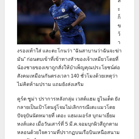
ล
ะ
ก็
ข
ว้
า
งรองเท้าใส่ และตะโกนว่า “ฉันสาบานว่าฉันจะฆ่า
มัน” ก่อนตบเข้าที่เข้าทางหัวของเจ้าเหมียวโดยที่
น้องชายของเขาถูกสั่งให้บำเพ็ญคุณประโยชน์ต่อ
สังคมเหมือนกันตรงเวลา 140 ชั่วโมงด้วยเหตุว่า
ไม่คิดห้ามปราม แถมยังส่งเสริม
คูร์ต ซูม่า ปราการหลังกลุ่ม เวสต์แฮม ยูไนเต็ด ยัง
กลายเป็นเป้าโดนจู่โจมไม่เลิกกรณีเตะแมวโดย
ปัจจุบันนัดหมายที่ เดอะ แฮมเมอร์ส บุกมาเยี่ยม
หงส์แดง เมื่อวันเสาร์ที่ 5 มี.ค.จอมบุกผิวสีถูกตาม
หลอนด้วยใจความที่ปรากฏบนเรือบินเหนือสนาม