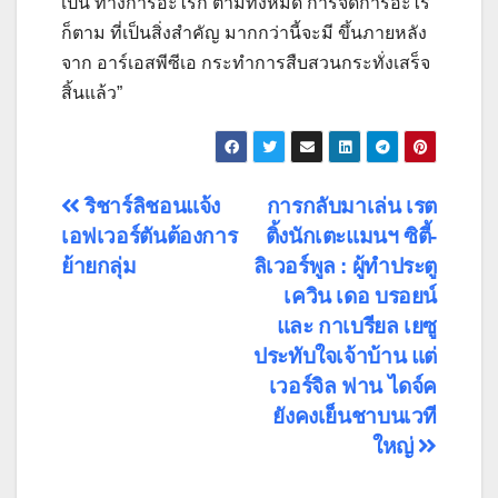
เป็น ทางการอะไรก็ ตามทั้งหมด การจัดการอะไร
ก็ตาม ที่เป็นสิ่งสำคัญ มากกว่านี้จะมี ขึ้นภายหลัง
จาก อาร์เอสพีซีเอ กระทำการสืบสวนกระทั่งเสร็จ
สิ้นแล้ว”
แนะแนว
ริชาร์ลิชอนแจ้ง
การกลับมาเล่น เรต
เอฟเวอร์ตันต้องการ
ติ้งนักเตะแมนฯ ซิตี้-
เรื่อง
ย้ายกลุ่ม
ลิเวอร์พูล : ผู้ทําประตู
เควิน เดอ บรอยน์
และ กาเบรียล เยซู
ประทับใจเจ้าบ้าน แต่
เวอร์จิล ฟาน ไดจ์ค
ยังคงเย็นชาบนเวที
ใหญ่