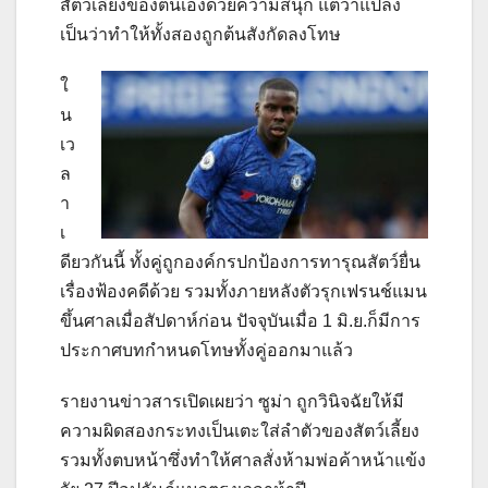
สัตว์เลี้ยงของตนเองด้วยความสนุก แต่ว่าแปลง
เป็นว่าทำให้ทั้งสองถูกต้นสังกัดลงโทษ
ใ
น
เว
ล
า
เ
ดียวกันนี้ ทั้งคู่ถูกองค์กรปกป้องการทารุณสัตว์ยื่น
เรื่องฟ้องคดีด้วย รวมทั้งภายหลังตัวรุกเฟรนช์แมน
ขึ้นศาลเมื่อสัปดาห์ก่อน ปัจจุบันเมื่อ 1 มิ.ย.ก็มีการ
ประกาศบทกำหนดโทษทั้งคู่ออกมาแล้ว
รายงานข่าวสารเปิดเผยว่า ซูม่า ถูกวินิจฉัยให้มี
ความผิดสองกระทงเป็นเตะใส่ลำตัวของสัตว์เลี้ยง
รวมทั้งตบหน้าซึ่งทำให้ศาลสั่งห้ามพ่อค้าหน้าแข้ง