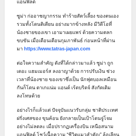
แอนฟิลด์
ซูม่า ก่ออาชญากรรม ทำร้ายสัตว์เลี้ยง ของตนเอง
รวมทั้งโดนติเตียน อย่างมากข้างหลัง มีวิดีโอที่
น้องชายของเขา เอามาเผยแพร่ ด้วยความตลก
ขบขัน เมื่อเดือนเดือนกุมภาพันธ์ ก่อนหน้าที่ผ่าน
มา
https://www.tatras-japan.com
ต่อใจความสำคัญ ดังที่ได้กล่าวมาแล้ว ซูม่า ถูก
เดอะ แฮมเมอร์ส ลงอาญาด้วย การปรับเงิน ช่วง
เวลาที่น้องชาย ของเขาซึ่งเป็น นักฟุตบอลเหมือน
กันก็โดน ดาเกแน่ม แอนด์ เร้ดบริดจ์ สังกัดเดิม
ลงโทษด้วย
อย่างไรก็แล้วแต่ ปัจจุบันแนวรับกลุ่ม ชาติประเทศ
ฝรั่งเศสของ ขุนค้อน ยังกลายเป็นเป้าโดนจู่โจม
อย่างไม่ลดละ เมื่อปรากฏเครื่องบิน เหนือสนาม
แอนฟิลด์ โชว์เนื้อความ “ชีวิตแมวสำคัญ” ล้อเลียน