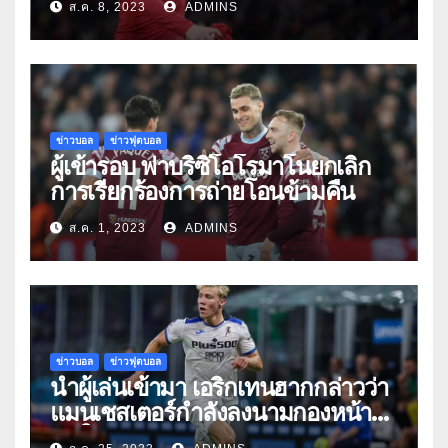
ส.ค. 8, 2023
ADMINS
ข่าวบอล
ข่าวฟุตบอล
ผู้เข้ารอบ ฟาบริซิโอโรมาโนยกเลิก
การเรียกร้องการถ่ายโอนข้ามคืน
ส.ค. 1, 2023
ADMINS
ข่าวบอล
ข่าวฟุตบอล
นำผู้เล่นเข้ามา เอริกเทนฮากกล่าวว่า
แมนเชสเตอร์กำลังลงนามกองหน้า
คนใหม่