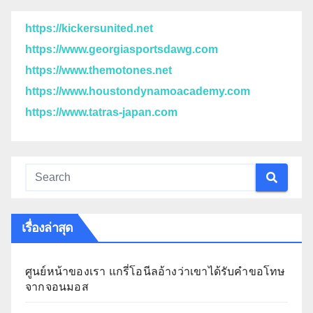
https://kickersunited.net
https://www.georgiasportsdawg.com
https://www.themotones.net
https://www.houstondynamoacademy.com
https://www.tatras-japan.com
เรื่องล่าสุด
ศูนย์หน้าของเรา แกรี่โอนีลอ้างว่าเขาได้รับคำขอโทษ
จากจอนมอส