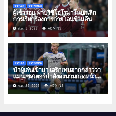
ข่าวบอล
ข่าวฟุตบอล
ผู้เข้ารอบ ฟาบริซิโอโรมาโนยกเลิก
การเรียกร้องการถ่ายโอนข้ามคืน
ส.ค. 1, 2023
ADMINS
ข่าวบอล
ข่าวฟุตบอล
นำผู้เล่นเข้ามา เอริกเทนฮากกล่าวว่า
แมนเชสเตอร์กำลังลงนามกองหน้า
คนใหม่
ก.ค. 25, 2023
ADMINS