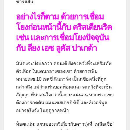
ชาร์ลิสัน
อย่างไรก็ตาม ด้วยการเชื่อม
โยงก่อนหน้านี้กับ คริสเตียนริค
เซ่น และการเชื่อมโยงปัจจุบัน
กับ ลียง เอซ ลูคัส ปาเกต้า
มันคงจะบ่งบอกว่า คอนเต้ ยังคงหวังที่จะเสริมทัพ
ตัวเลือกในแดนกลางของเขา ด้วยการเพิ่ม
หมายเลข 10 เจสซี่ ลินการ์ด เป็นกชื่อหนึ่งที่ถูก
กล่าวถึง แม้ว่าแฟนบอลท็อตแน่ม จะหวังที่จะเซ็น
สัญญา ที่น่าสนใจกว่านี้อย่างแน่นอน หากพวกเขา
ต้องการกดดัน แมนเชสเตอร์ ซิตี้ และลิเวอร์พูล
อย่างจริงจัง ในฤดูกาลหน้า
ท็อตแน่ม: แผนของเลวี่เกี่ยวกับดาวรุ่งที่ ‘เหลือเชื่อ’