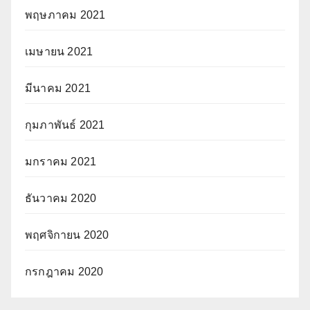
พฤษภาคม 2021
เมษายน 2021
มีนาคม 2021
กุมภาพันธ์ 2021
มกราคม 2021
ธันวาคม 2020
พฤศจิกายน 2020
กรกฎาคม 2020