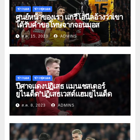
ข่าวบอล
ข่าวฟุตบอล
ศูนย์หน้าของเรา แกรี่โอนีลอ้างว่าเขา
ได้รับคำขอโทษจากจอนมอส
ส.ค. 15, 2023
ADMINS
ข่าวบอล
ข่าวฟุตบอล
ปีศาจแดงปฏิเสธ แมนเชสเตอร์
ยูไนเต็ด’ปฏิเสธเวสต์แฮมยูไนเต็ด
ส.ค. 8, 2023
ADMINS