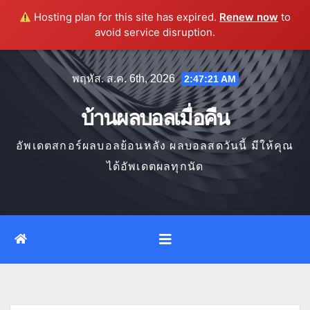
Hosting plan for this site has expired.
Renew now
to
avoid service disruption.
Skip
พฤหัส. ส.ค. 6th, 2026
2:47:22 AM
to
content
บ้านผลบอลเมื่อคืน
อัพเดตสกอร์ผลบอลย้อนหลัง ผลบอลสดวันนี้ มีให้คุณ
ได้อัพเดตผลทุกนัด