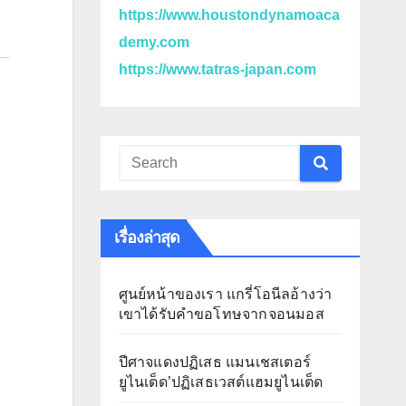
https://www.houstondynamoaca
demy.com
https://www.tatras-japan.com
เรื่องล่าสุด
ศูนย์หน้าของเรา แกรี่โอนีลอ้างว่า
เขาได้รับคำขอโทษจากจอนมอส
ปีศาจแดงปฏิเสธ แมนเชสเตอร์
ยูไนเต็ด’ปฏิเสธเวสต์แฮมยูไนเต็ด