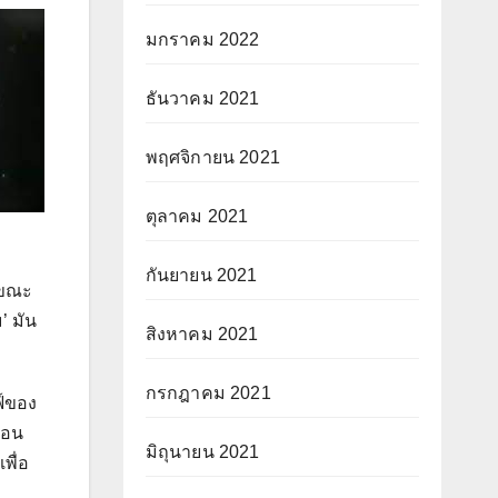
มกราคม 2022
ธันวาคม 2021
พฤศจิกายน 2021
ตุลาคม 2021
กันยายน 2021
ในขณะ
’ มัน
สิงหาคม 2021
กรกฎาคม 2021
ฟ์ของ
นอน
มิถุนายน 2021
พื่อ