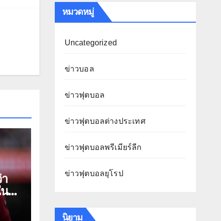
หมวดหมู่
Uncategorized
ข่าวบอล
ข่าวฟุตบอล
ข่าวฟุตบอลต่างประเทศ
ข่าวฟุตบอลพรีเมียร์ลีก
ข่าวฟุตบอลยุโรป
่า
ใน
นิยาม