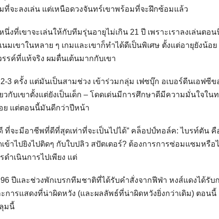
ที่จะลงเล่น แต่เหนือดวงจันทร์เขาพร้อมที่จะฝึกซ้อมแล้ว
ึ่งที่เขาจะเล่นให้กับทีมรุ่นอายุไม่เกิน 21 ปี เพราะเราลงเล่นตอนนี
นมเขาในหลาย ๆ เกมและเขาก็ทําได้ดีเป็นพิเศษ ตั้งแต่อายุยังน้อย
วรรค์ที่แท้จริง ผมตื่นเต้นมากกับเขา
-3 ครั้ง แต่มันเป็นสามช่วง เข้าร่วมกลุ่ม เฟซบุ๊ก อเบอร์ดีนเอฟซี
ี่ยวกับเขาตั้งแต่ยังเป็นเด็ก – โดดเด่นมีการศึกษาดีมีความมั่นใจในทา
ย แต่ตอนนี้มันดีกว่าปีหน้า
ที่จะมีอาชีพที่ดีที่สุดเท่าที่จะเป็นไปได้” คล็อปป์ทอล์ค: ไบรท์ตัน คื
้หลุดเข้าไปยิงไปติดๆ กับใบปลิว สปัตเตอร์? ต้องการการซ่อมแซมหรือไ
รดําเนินการไปเพียง แต่
6 ปีและช่วงพักเบรกทีมชาติที่ได้รับคําสั่งจากฟีฟ่า หงส์แดงได้รับ
การแสดงที่น่าผิดหวัง (และผลลัพธ์ที่น่าผิดหวังยิ่งกว่าเดิม) ตอนนี้
ุมนี้