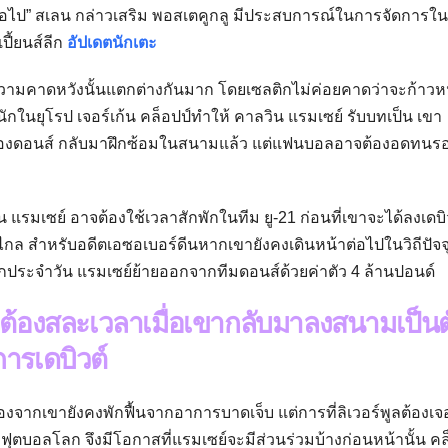
อไป” สเลน กล่าวเสริม พอสเตคูกลู มีประสบการณ์ในการจัดการใน
ปี้ยนส์ลีก
อัปเดตนักเตะ
วามคาดหวังนั้นแตกต่างกันมาก โดยเซลติกไม่ค่อยคาดว่าจะก้าวห
ักในยุโรป เจอร์เก้น คล็อปป์ทําให้ คาลวิน แรมเซย์ รับบทเป็น เขา
่ของดอนส์ กลับมาฝึกซ้อมในสนามแล้ว แต่แฟนบอลอาจต้องอดทนรอ
น แรมเซย์ อาจต้องใช้เวลาสักพักในทีม ยู-21 ก่อนที่เขาจะได้ลงเดบ
ไม่ไกล สําหรับอดีตเอซอเบอร์ดีนหากเขายังคงเดินหน้าต่อไปในวิถีปัจจ
ประจําวัน แรมเซย์ย้ายออกจากทีมดอนส์ด้วยค่าตัว 4 ล้านปอนด์
ขาต้องสละเวลาเมื่อเขากลับมาลงสนามเป็นต
ารเดบิวต์
องจากเขายังคงพักฟื้นจากอาการบาดเจ็บ แต่การที่ลิเวอร์พูลต้องเจ
ตบอลโลก จึงมีโอกาสที่แรมเซย์จะมีส่วนร่วมบ้างก่อนหน้านั้น คล