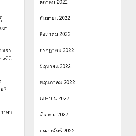
ตุลาคม 2022
กันยายน 2022
้
 เขา
สิงหาคม 2022
กรกฎาคม 2022
ของเรา
งที่ดี
มิถุนายน 2022
อ
พฤษภาคม 2022
ม่?
เมษายน 2022
การตํา
มีนาคม 2022
กุมภาพันธ์ 2022