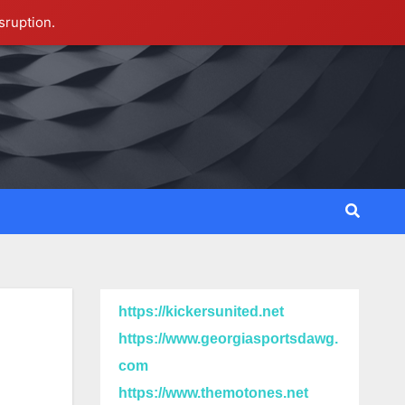
sruption.
https://kickersunited.net
https://www.georgiasportsdawg.
com
https://www.themotones.net