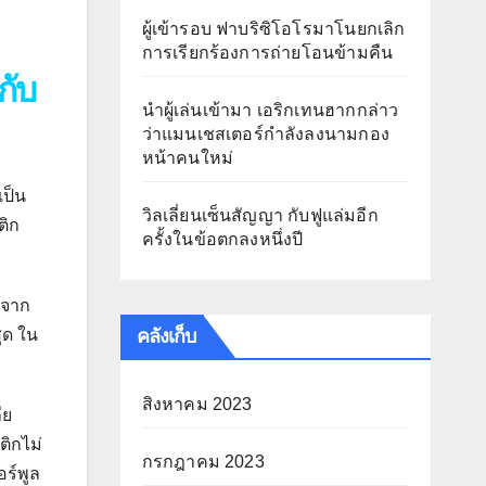
ผู้เข้ารอบ ฟาบริซิโอโรมาโนยกเลิก
การเรียกร้องการถ่ายโอนข้ามคืน
กับ
นำผู้เล่นเข้ามา เอริกเทนฮากกล่าว
ว่าแมนเชสเตอร์กำลังลงนามกอง
หน้าคนใหม่
เป็น
วิลเลี่ยนเซ็นสัญญา กับฟูแล่มอีก
ติก
ครั้งในข้อตกลงหนึ่งปี
นจาก
คลังเก็บ
สุด ใน
สิงหาคม 2023
ีย
ติกไม่
กรกฎาคม 2023
อร์พูล