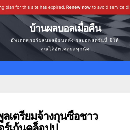
g plan for this site has expired.
Renew now
to avoid service di
บ้านผลบอลเมื่อคืน
อัพเดตสกอร์ผลบอลย้อนหลัง ผลบอลสดวันนี้ มีให้
คุณได้อัพเดตผลทุกนัด
พูลเตรียมจ้างกุนซือชาว
ร์เก้นคล็อปป