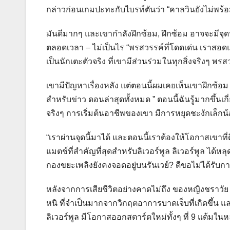
กล่าวก่อนเกมปะทะกับไบรท์ตันว่า “คาลวินยังไม่พร้อม
มันดีมากๆ และเขากําลังฝึกซ้อม, ฝึกซ้อม อาจจะมีจุดหน
ตลอดเวลา – ไม่เป็นไร “พรสวรรค์ที่โดดเด่น เราสอดแ
เป็นนักเตะตัวจริง ที่เขามีส่วนร่วมในทุกสิ่งจริงๆ พรส
เขามีปัญหาเรื่องหลัง แต่ตอนนี้ผมเคยเห็นเขาฝึกซ้อม 2
สําหรับข่าว ดอนล่าสุดทั้งหมด ” ตอนนี้ฉันรู้มากขึ้นเก
จริงๆ การเริ่มต้นอาชีพของเขา มีการหยุดชะงักเล็กน้อ
“เราผ่านจุดนี้มาได้ และตอนนี้เราต้องให้โอกาสเขาที่ดี 
แมตช์ที่สําคัญที่สุดสําหรับลิเวอร์พูล ลิเวอร์พูล ได
กองขยะเพลิงยังคงจอดอยู่บนรันเวย์? ดีขอไม่ได้รับกา
หลังจากการเสียชีวิตอย่างคาดไม่ถึง ของหญิงชราวัย 9
หนิ ที่จําเป็นมากจากวิกฤตอาการบาดเจ็บที่เกิดขึ้น และ
ลิเวอร์พูล มีโอกาสออกสตาร์ตใหม่ทั้งๆ ที่ 9 แต้มในหล