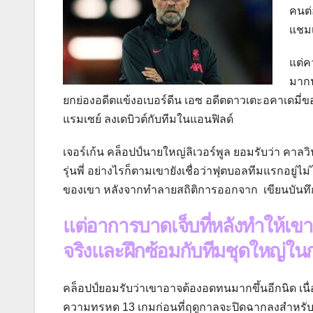
คนต่
แชมเ
แต่ค
มากน
ยกย่องอดีตแข้งอเบอร์ดีน เอซ อดีตดาวเตะอคาเดมี
แรมเซย์ ลงเดบิวต์กับทีมในแอนฟิลด์
เจอร์เก้น คล็อปป์นายใหญ่ลิเวอร์พูล ยอมรับว่า คาลวิ
รุ่นพี่ อย่างไรก็ตามเขายังเชื่อว่าฟุตบอลทีมแรกอยู่
ของเขา หลังจากทําลายสถิติการออกจาก เขียนบันทึก
แต่อาการบาดเจ็บที่หลังทําให้เ
จริงและฝึกซ้อมกับทีมชุดใหญ่ในก
คล็อปป์ยอมรับว่าเขาอาจต้องอดทนมากขึ้นอีกนิด เนื่
ความทรหด 13 เกมก่อนที่ฤดูกาลจะปิดฉากลงสําหรับฟุ