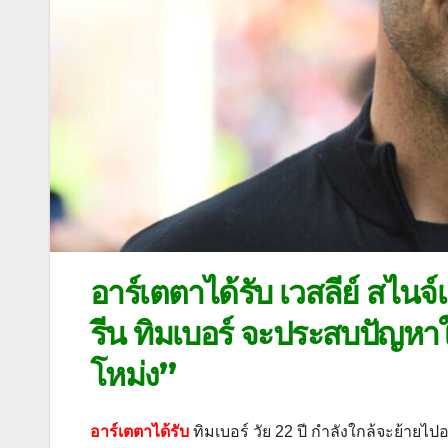
อาร์เตตาได้รับ เวสลีย์ สไนจ
รีน ทิมเบอร์ จะประสบปัญหาใน
โหม่ง”
อาร์เตตาได้รับ
ทิมเบอร์ วัย 22 ปี กำลังใกล้จะย้าย