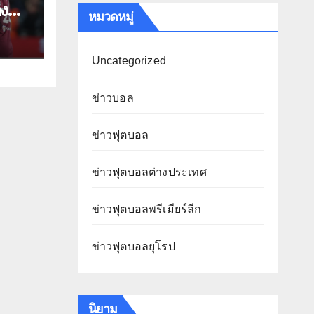
อง
หมวดหมู่
Uncategorized
ข่าวบอล
ข่าวฟุตบอล
ข่าวฟุตบอลต่างประเทศ
ข่าวฟุตบอลพรีเมียร์ลีก
ข่าวฟุตบอลยุโรป
นิยาม