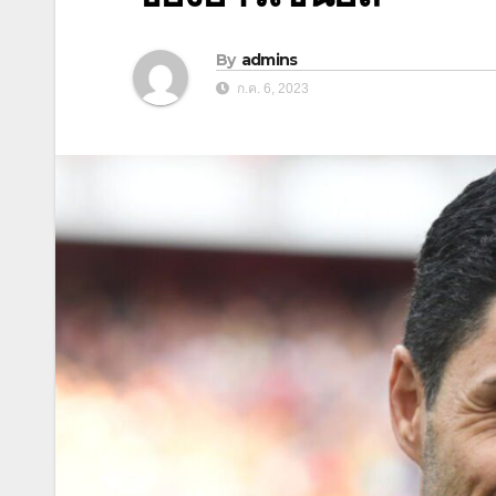
By
admins
ก.ค. 6, 2023