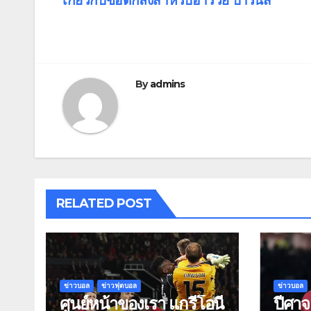
เกี่ยวกับข้อตกลงสำหรับฮาร์วีย์ บาร์นส์
เรื่อง
By
admins
RELATED POST
ข่าวบอล
ข่าวฟุตบอล
ข่าวบอล
ศูนย์หน้าของเรา แกรี่โอนี
ปีศา