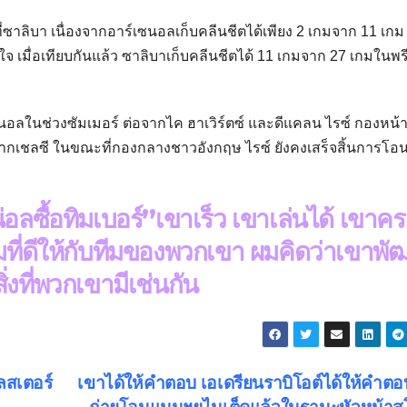
ี่ซาลิบา เนื่องจากอาร์เซนอลเก็บคลีนชีตได้เพียง 2 เกมจาก 11 เกม
ใจ เมื่อเทียบกันแล้ว ซาลิบาเก็บคลีนชีตได้ 11 เกมจาก 27 เกมในพรี
ซนอลในช่วงซัมเมอร์ ต่อจากไค ฮาเวิร์ตซ์ และดีแคลน ไรซ์ กองหน้
์จากเชลซี ในขณะที่กองกลางชาวอังกฤษ ไรซ์ ยังคงเสร็จสิ้นการโอน
น่อลซื้อทิมเบอร์”เขาเร็ว เขาเล่นได้ เขาค
มที่ดีให้กับทีมของพวกเขา ผมคิดว่าเขาพั
ิ่งที่พวกเขามีเช่นกัน
ลสเตอร์
เขาได้ให้คำตอบ เอเดรียนราบิโอต์ได้ให้คำต