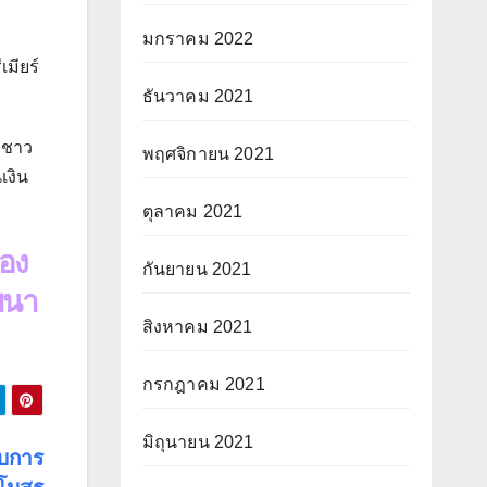
มกราคม 2022
เมียร์
ธันวาคม 2021
าชาว
พฤศจิกายน 2021
เงิน
ตุลาคม 2021
รอง
กันยายน 2021
ฒนา
สิงหาคม 2021
กรกฎาคม 2021
มิถุนายน 2021
อบการ