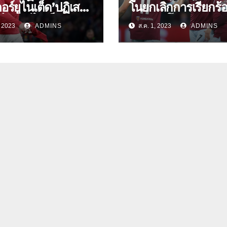
อร์ยูไนเต็ด’ปฏิเส
โนยกเลิกการเรียกร้
์แฮมยูไนเต็ด
การถ่ายโอนข้ามคืน
, 2023
ADMINS
ส.ค. 1, 2023
ADMINS