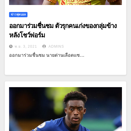
ข่าวฟุตบอล
ออกมาร่วมชื่นชม ตัวรุกคนเก่งของกลุ่มข้าง
หลังโชว์ฟอร์ม
พ.ย. 3, 2021
ADMINS
ออกมาร่วมชื่นชม นายด่านเลือดแซ…