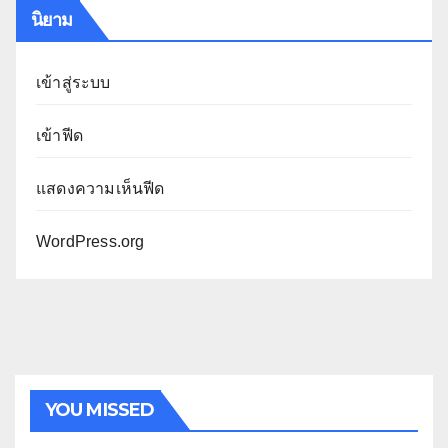
นิยาม
เข้าสู่ระบบ
เข้าฟีด
แสดงความเห็นฟีด
WordPress.org
YOU MISSED