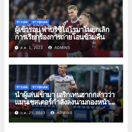
ข่าวบอล
ข่าวฟุตบอล
ผู้เข้ารอบ ฟาบริซิโอโรมาโนยกเลิก
การเรียกร้องการถ่ายโอนข้ามคืน
ส.ค. 1, 2023
ADMINS
ข่าวบอล
ข่าวฟุตบอล
นำผู้เล่นเข้ามา เอริกเทนฮากกล่าวว่า
แมนเชสเตอร์กำลังลงนามกองหน้า
คนใหม่
ก.ค. 25, 2023
ADMINS