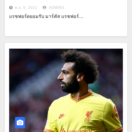
พ.ย. 5, 2021
ADMINS
แรชฟอร์ดยอมรับ มาร์คัส แรชฟอร์…