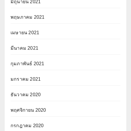
มิถุนายน 2021
พฤษภาคม 2021
เมษายน 2021
มีนาคม 2021
กุมภาพันธ์ 2021
มกราคม 2021
ธันวาคม 2020
พฤศจิกายน 2020
กรกฎาคม 2020