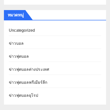
หมวดหมู่
Uncategorized
ข่าวบอล
ข่าวฟุตบอล
ข่าวฟุตบอลต่างประเทศ
ข่าวฟุตบอลพรีเมียร์ลีก
ข่าวฟุตบอลยุโรป