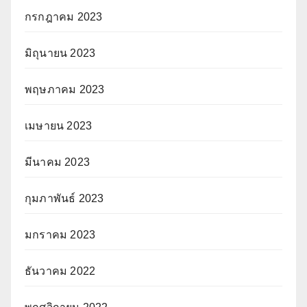
กรกฎาคม 2023
มิถุนายน 2023
พฤษภาคม 2023
เมษายน 2023
มีนาคม 2023
กุมภาพันธ์ 2023
มกราคม 2023
ธันวาคม 2022