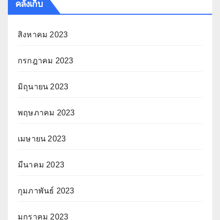
คลังเก็บ
สิงหาคม 2023
กรกฎาคม 2023
มิถุนายน 2023
พฤษภาคม 2023
เมษายน 2023
มีนาคม 2023
กุมภาพันธ์ 2023
มกราคม 2023