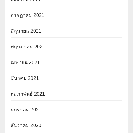
กรกฎาคม 2021
มิถุนายน 2021
พฤษภาคม 2021
เมษายน 2021
มีนาคม 2021
กุมภาพันธ์ 2021
มกราคม 2021
ธันวาคม 2020