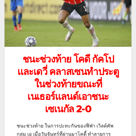
ชนะช่วงท้าย โคดี กัคโป
และเดวี่ คลาสเซนทำประตู
ในช่วงท้ายขณะที่
เนเธอร์แลนด์เอาชนะ
เซเนกัล 2-0
ชนะช่วงท้าย ในการปะทะกันของฟีฟ่า เวิลด์คัพ
กลุ่ม เอ เมื่อวันจันทร์ที่ผ่านมาโคดี้ ทำลายการ