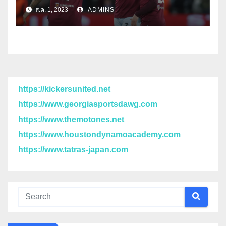
ส.ค. 1, 2023
ADMINS
https://kickersunited.net
https://www.georgiasportsdawg.com
https://www.themotones.net
https://www.houstondynamoacademy.com
https://www.tatras-japan.com