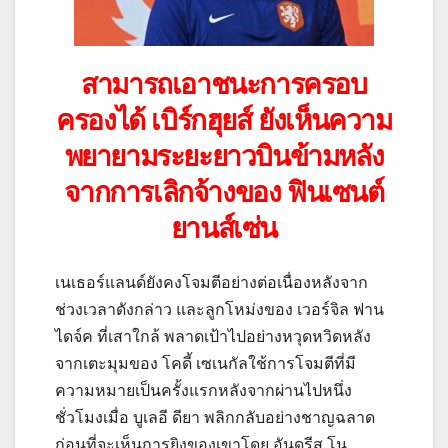
สามารถเอาชนะการครอบ
ครองได้ เบิร์กฮุยส์ ยังเห็นความ
พยายามระยะยาวบินข้ามหลัง
จากการเลิกจ้างของ ฟินเซนต์
ยานส์เซ่น
เนเธอร์แลนด์ยังคงโจมตีอย่างต่อเนื่องหลังจาก
ช่วงเวลาดังกล่าว และลูกโหม่งของ เวอร์จิล ฟาน
ไดจ์ค ที่เสาใกล้ พลาดเป้าไปอย่างหวุดหวิดหลัง
จากเตะมุมของ โคดี้ เซเนกัลใช้การโจมตีที่มี
ความหมายเป็นครั้งแรกหลังจากผ่านไปหนึ่ง
ชั่วโมงเมื่อ บูเลอี ดียา พลิกกลับอย่างชาญฉลาด
ก่อนที่จะเห็นการยิงของเขาโดย อันดรีส โน