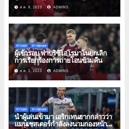
ส.ค. 8, 2023
ADMINS
ข่าวบอล
ข่าวฟุตบอล
ผู้เข้ารอบ ฟาบริซิโอโรมาโนยกเลิก
การเรียกร้องการถ่ายโอนข้ามคืน
ส.ค. 1, 2023
ADMINS
ข่าวบอล
ข่าวฟุตบอล
นำผู้เล่นเข้ามา เอริกเทนฮากกล่าวว่า
แมนเชสเตอร์กำลังลงนามกองหน้า