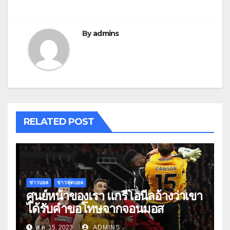
By
admins
RELATED POST
ข่าวบอล
ข่าวฟุตบอล
ศูนย์หน้าของเรา แกรี่โอนีลอ้างว่าเขา
ได้รับคำขอโทษจากจอนมอส
ส.ค. 15, 2023
ADMINS